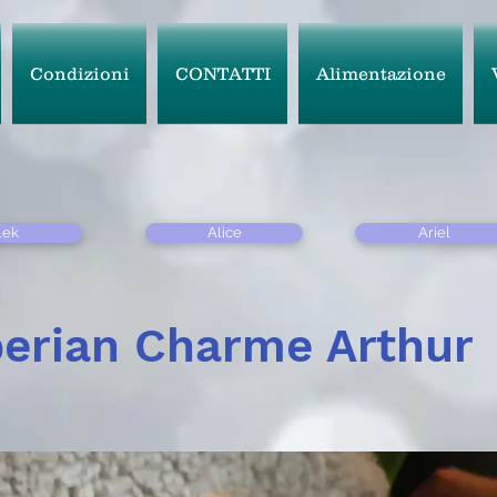
Condizioni
CONTATTI
Alimentazione
lek
Alice
Ariel
berian Charme Arthur