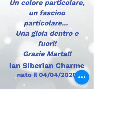
Un colore particolare,
un fascino
particolare...
Una gioia dentro e
fuori!
Grazie Marta!!
Ian Siberian Charme
nato il 04/04/2020