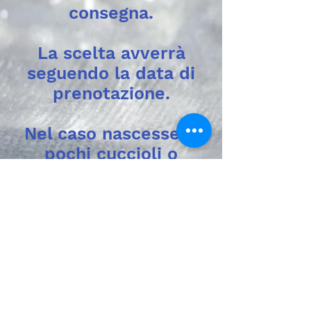
consegna.
La scelta avverrà
seguendo la data di
prenotazione.
Nel caso nascessero
pochi cuccioli o
comunque meno della
richiesta, o di
diverse caratteristiche
rispetto alla
richiesta, la caparra
verrà restituita
oppure si potrà