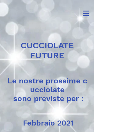
CUCCIOLATE
FUTURE
Le nostre prossime c
ucciolate
sono previste per :
Febbraio 2021