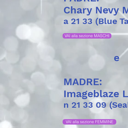
Chary Nevy M
a 21 33 (Blue T
VAI alla sezione MASCHI
e
MADRE:
Imageblaze L
n 21 33 09 (Sea
VAI alla sezione FEMMINE