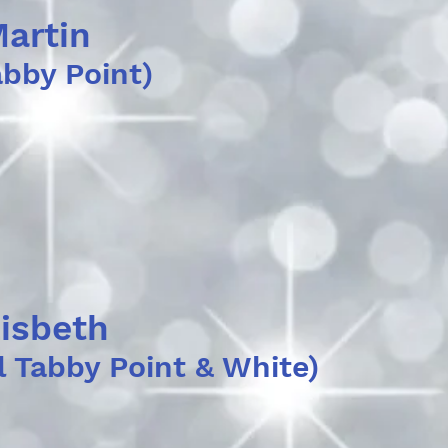
artin
abby Point)
isbeth
l Tabby Point & White)