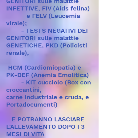
GENITORI sulle malattie
INFETTIVE, FIV (Aids felina)
e FELV (Leucemia
virale);
- TESTS NEGATIVI DEI
GENITORI sulle malattie
GENETICHE, PKD (Policisti
renale),
HCM (Cardiomiopatia) e
PK-DEF (Anemia Emolitica)
- KIT cucciolo (Box con
croccantini,
carne industriale e cruda, e
Portadocumenti)
E POTRANNO LASCIARE
L'ALLEVAMENTO DOPO I 3
MESI DI VITA