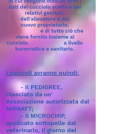
in cui vengono indicati tutti i
dati del cucciolo scelto e dei
relativi genitori,
dell'allevatore e del
nuovo proprietario,
e di tutto ciò che
viene fornito insieme al
cucciolo. a livello
burocratico e sanitario.
I cuccioli avranno quindi:
- il PEDIGREE,
rilasciato da un'
Associazione autorizzata dal
MIPAAFT;
- il MICROCHIP,
applicato sottopelle dal
veterinario, il giorno del