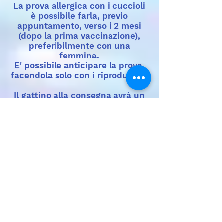
La prova allergica con i cuccioli
è possibile farla, previo
appuntamento, verso i 2 mesi
(dopo la prima vaccinazione),
preferibilmente con una
femmina.
E' possibile anticipare la prova,
facendola solo con i riproduttori.
Il gattino alla consegna avrà un
kit cucciolo, con croccanti ed
umido (carne industriale e
cruda),
disponibilità
permettendo.
Noi consigliamo di valutare la
Barf (dieta completa e naturale a
base di carne cruda, ossa ed
organi), per il benessere
presente e futuro del gattino.
Suggerimenti: