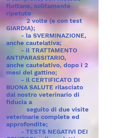
flottane, solitamente
ripetuto
2 volte (e con test
GIARDIA);
- la SVERMINAZIONE,
anche cautelativa;
- il TRATTAMENTO
ANTIPARASSITARIO,
anche cautelativo, dopo i 2
mesi del gattino;
- il CERTIFICATO DI
BUONA SALUTE rilasciato
dal nostro veterinario di
fiducia a
seguito di due visite
veterinarie complete ed
approfondite;
- TESTS NEGATIVI DEI