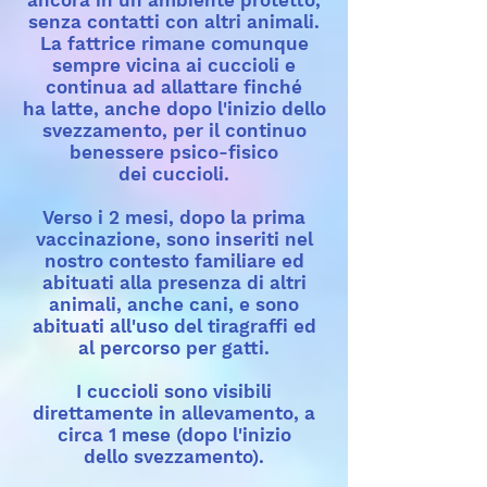
ancora in un ambiente protetto,
senza contatti con altri animali.
La fattrice rimane comunque
sempre vicina ai cuccioli e
continua ad allattare finché
ha latte, anche dopo l'inizio dello
svezzamento, per il continuo
benessere psico-fisico
dei cuccioli.
Verso i 2 mesi, dopo la prima
vaccinazione, sono inseriti nel
nostro contesto familiare ed
abituati alla presenza di altri
animali, anche cani, e sono
abituati all'uso del tiragraffi ed
al percorso per gatti.
I cuccioli sono visibili
direttamente in allevamento, a
circa 1 mese (dopo l'inizio
dello svezzamento).