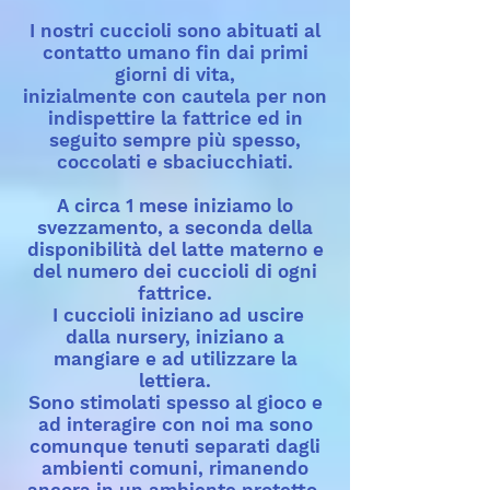
I nostri cuccioli sono abituati al
contatto umano fin dai primi
giorni di vita,
inizialmente con cautela per non
indispettire la fattrice ed in
seguito sempre più spesso,
coccolati e sbaciucchiati.
A circa 1 mese iniziamo lo
svezzamento, a seconda della
disponibilità del latte materno e
del numero dei cuccioli di ogni
fattrice.
I cuccioli
iniziano ad uscire
dalla nursery, iniziano a
mangiare e ad utilizzare la
lettiera.
Sono stimolati spesso al gioco e
ad interagire con noi ma sono
comunque tenuti separati dagli
ambienti comuni, rimanendo