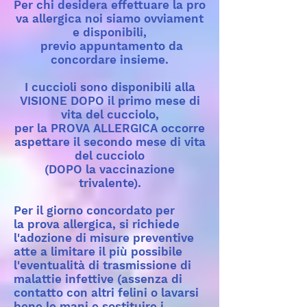
Per chi desidera effettuare la pro
va allergica noi siamo ovviament
e disponibili,
previo appuntamento da
concordare insieme.
I cuccioli sono disponibili alla
VISIONE DOPO il primo mese di
vita del cucciolo,
per la PROVA ALLERGICA occorre
aspettare il secondo mese di vita
del cucciolo
(DOPO la vaccinazione
trivalente).
Per il giorno concordato per
la prova allergica, si richiede
l'adozione di misure preventive
atte a limitare il più possibile
l'eventualità di trasmissione di
malattie infettive (assenza di
contatto con altri felini o lavarsi
bene le mani e sostituire i