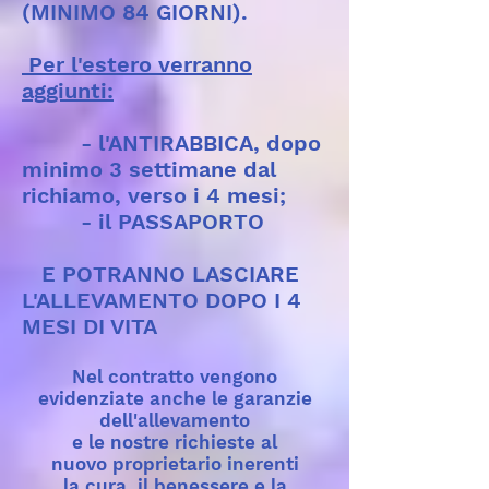
(MINIMO 84 GIORNI).
Per l'estero verranno
aggiunti:
- l'ANTIRABBICA, dopo
minimo 3 settimane dal
richiamo, verso i 4 mesi;
- il PASSAPORTO
E POTRANNO LASCIARE
L'ALLEVAMENTO DOPO I 4
MESI DI VITA
Nel contratto vengono
evidenziate anche le garanzie
dell'allevamento
e le nostre richieste al
nuovo proprietario inerenti
la cura, il benessere e la