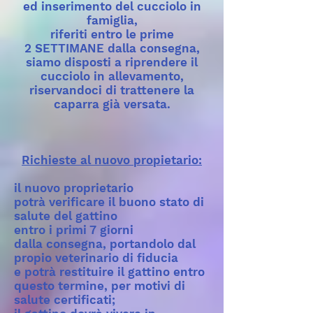
ed inserimento del cucciolo in
famiglia,
riferiti entro le prime
2 SETTIMANE dalla consegna,
siamo disposti a riprendere il
cucciolo in allevamento,
riservandoci di trattenere la
caparra già versata.
Richieste al nuovo propietario:
il nuovo proprietario
potrà verificare il buono stato di
salute del gattino
entro i primi 7 giorni
dalla consegna, portandolo dal
propio veterinario di fiducia
e potrà restituire il gattino entro
questo termine, per motivi di
salute certificati;