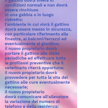
il gattino dovrà vivere in
condizioni normali e non dovrà
essere rinchiuso
in una gabbia o in luogo
ristretto;
l'ambiente in cui vivrà il gattino
dovrà essere messo in sicurezza,
con particolare riferimento alle
finestre, ai balconi/terrazzi ed
eventualmente al giardino;
il nuovo propietario dovrà
portare il gattino alle visite
periodiche ed effettuare tutte
le profilassi preventive che il
veterinario riterrà opportune;
il nuovo propietario dovrà
provvedere per tutta la vita del
gattino alle cure eventualmente
necessarie;
il nuovo propietario
dovrà comunicare all'allevatore
la variazione del numero di
telefono e della residenza;