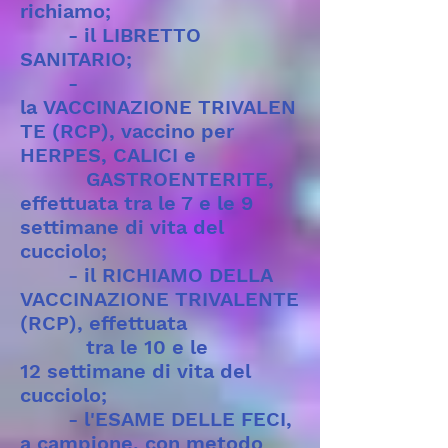
richiamo;
- il LIBRETTO
SANITARIO;
-
la VACCINAZIONE TRIVALEN
TE (RCP), vaccino per
HERPES, CALICI e
GASTROENTERITE,
effettuata tra le 7 e le 9
settimane di vita del
cucciolo;
- il RICHIAMO DELLA
VACCINAZIONE TRIVALENTE
(RCP), effettuata
tra le 10 e le
12 settimane di vita del
cucciolo;
- l'ESAME DELLE FECI,
a campione, con metodo