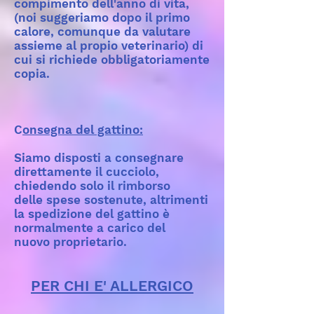
compimento dell'anno di vita,
(noi suggeriamo dopo il primo
calore, comunque da valutare
assieme al propio veterinario)
di
cui si richiede obbligatoriamente
copia.
C
onsegna del gattino:
Siamo disposti a consegnare
direttamente il cucciolo,
chiedendo solo il rimborso
delle spese sostenute, altrimenti
la spedizione del gattino è
normalmente a carico del
nuovo proprietario.
PER CHI E' ALLERGICO