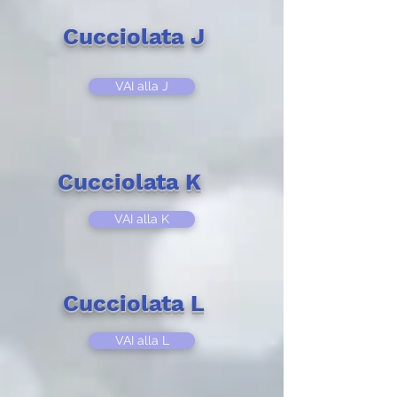
Cucciolata J
VAI alla J
Cucciolata K
VAI alla K
Cucciolata L
VAI alla L