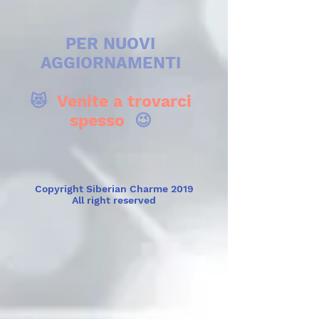
PER NUOVI
AGGIORNAMENTI
😻
Venite a trovarci
spesso
😉
Copyright Siberian Charme 2019
All right reserved